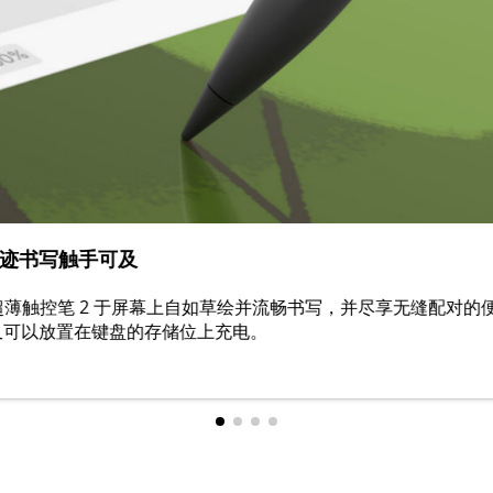
迹书写触手可及
ce 超薄触控笔 2 于屏幕上自如草绘并流畅书写，并尽享无缝配对的
又可以放置在键盘的存储位上充电。