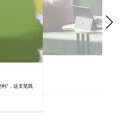
1
便利
，这支笔既