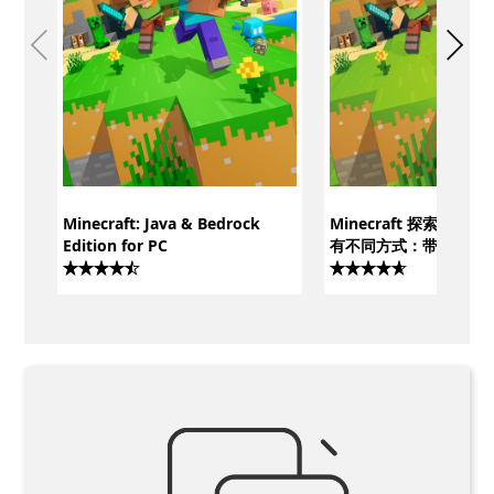
Minecraft: Java & Bedrock
Minecraft 探索、生
Edition for PC
有不同方式：带有 Java
Bedrock 的 PC 豪华