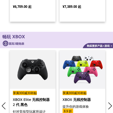
¥6,709.00
起
¥7,389.00
起
享满300减30补贴
享满300减30补贴
限
XBOX Elite 无线控制器
XBOX 无线控制器
版
2 代 黑色
提升你的游戏体验
8.9 折
大
针对竞技型玩家所设计