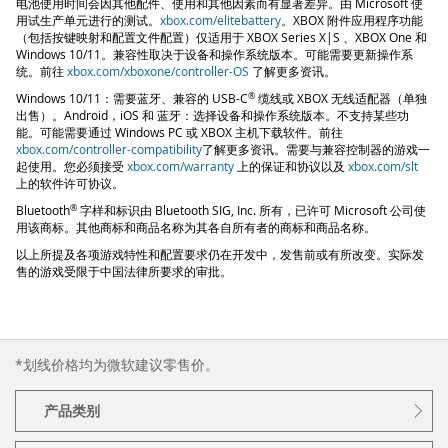
电池使用时间会因其他配件、使用和其他因素而有显著差异。由 Microsoft 使
用试生产单元进行的测试。
xbox.com/elitebattery
。XBOX 附件应用程序功能
（包括按键映射和配置文件配置）仅适用于 XBOX Series X|S 、XBOX One 和
Windows 10/11。兼容性取决于设备和操作系统版本。可能需要更新操作系
统。前往
xbox.com/xboxone/controller-OS
了解更多资讯。
®
Windows 10/11：需要蓝牙、兼容的
USB-C
缆线或 XBOX 无线适配器（单独
出售）。Android，iOS 和 蓝牙：选择设备和操作系统版本。不支持某些功
能。可能需要通过 Windows PC 或 XBOX 主机下载软件。前往
xbox.com/controller-compatibility
了解更多资讯。需要与兼容控制器的游戏一
起使用。您必须接受
xbox.com/warranty
上的保证和协议以及
xbox.com/slt
上的软件许可协议。
®
Bluetooth
字样和标识由 Bluetooth SIG, Inc. 所有，已许可 Microsoft 公司使
用该商标。其他商标和商品名称为其各自所有者的商标和商品名称。
以上所提及各项游戏特性和配置要求仍在开发中，发售前或有所改变。实际发
售的游戏受限于中国法律所要求的审批。
*划线价格均为微软建议零售价。
产品类别