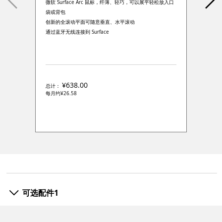
微软 Surface Arc 鼠标，纤薄、轻巧，可以展平轻松放入口
袋或背包
创新的全滚动平面可随意垂直、水平滚动
通过蓝牙无线连接到 Surface
微软蓝影技术，可在多种表面实现出色跟踪
多色可选，彰显个性自我
¥638.00
总计：
每月约
¥26.58
可选配件1