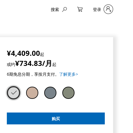
搜索
登录
My Cart
¥4,409.00
起
¥734.83
/月
或约
起
6
期免息分期，享按月支付。
了解更多>
购买