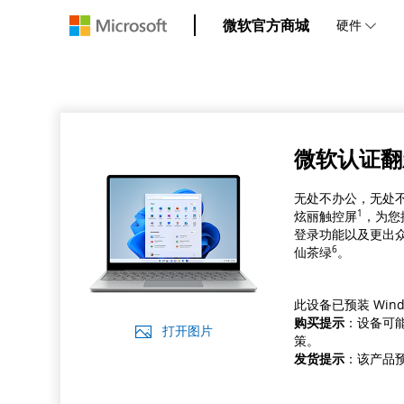
微软官方商城
硬件
微软认证翻新 S
无处不办公，无处不娱乐
炫丽触控
屏
1
，
为您
登录功能以及更出
仙茶
绿
6
。
此设备已预装 Wind
购买提示
：设备可
打开图片
策。
发货提示
：该产品