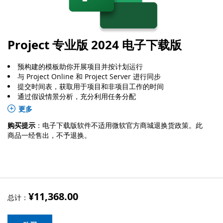
Project 专业版 2024 电子下载版
预构建的模板助你开展项目并按计划运行
与 Project Online 和 Project Server 进行同步
提交时间表，获取用于项目和非项目工作的时间
通过假设情景分析，充分利用任务分配
根据依赖关系自动填充开始和结束日期
更多
通过内置的多个时间线直观地表示复杂的计划
购买提示
：电子下载版软件不适用微软官方商城退换货政策。此
许可适用于1台 Windows PC
商品一经售出，不予退换。
支持长期服务渠道（LTSC）并与 Office LTSC 及 Office 2024 兼
容
¥11,368.00
总计：