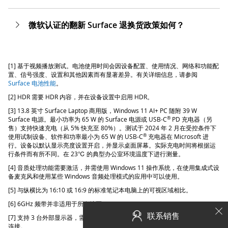
微软认证的翻新 Surface 退换货政策如何？
[1] 基于视频播放测试。电池使用时间会因设备配置、使用情况、网络和功能配
置、信号强度、设置和其他因素而有显著差异。有关详细信息，请参阅
Surface 电池性能
。
[2] HDR 需要 HDR 内容，并在设备设置中启用 HDR。
[3] 13.8 英寸 Surface Laptop 商用版，Windows 11 AI+ PC 随附 39 W
®
Surface 电源。最小功率为 65 W 的 Surface 电源或 USB-C
PD 充电器（另
售）支持快速充电（从 5% 快充至 80%）。测试于 2024 年 2 月在受控条件下
®
使用试制设备、软件和功率最小为 65 W 的 USB-C
充电器在 Microsoft 进
行。设备以默认显示亮度设置开启，并显示桌面屏幕。实际充电时间将根据运
行条件而有所不同。在 23℃ 的典型办公室环境温度下进行测量。
[4] 音质处理功能需要激活，并需使用 Windows 11 操作系统，在使用集成式设
备麦克风和使用某些 Windows 音频处理模式的应用中可以使用。
[5] 与纵横比为 16:10 或 16:9 的标准笔记本电脑上的可视区域相比。
[6] 6GHz 频带并非适用于所有地区。
联系销售
[7] 支持 3 台外部显示器，需要将 2 台显示器连接到兼容的扩展坞或通过菊花链
连接。