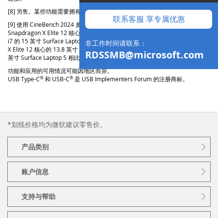
[8] 另售。某些功能需要拥有软件许可。
联系客服 享专属优惠
[9] 使用 CineBench 2024 多核基准测试于 2024 年 5 月进行测试。与采用
®
Snapdragon X Elite 12 核心的 15 英寸 Surface Laptop 和采用英特尔
酷睿™
i7 的 15 英寸 Surface Laptop 5 相比，速度提高了 86%。与采用 Snapdragon
非工作时间请联系：
®
X Elite 12 核心的 13.8 英寸 Surface Laptop 和采用英特尔
酷睿™ i7 的 13.5
RDSSMB@microsoft.com
英寸 Surface Laptop 5 相比，速度提高了 73%。
功能和应用的可用情况可能因地区而异。
®
®
USB Type-C
和 USB-C
是 USB Implementers Forum 的注册商标。
*划线价格均为微软建议零售价。
产品类别
账户信息
支持与帮助