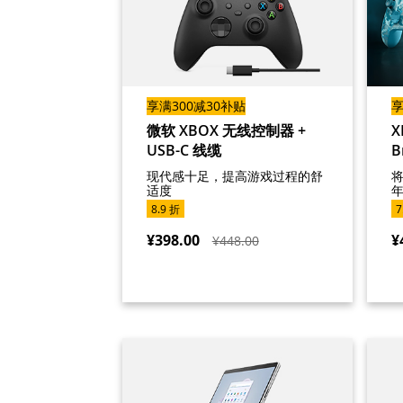
享满300减30补贴
享
微软 XBOX 无线控制器 +
X
USB-C 线缆
B
现代感十足，提高游戏过程的舒
适度
8.9 折
7
¥398.00
¥
¥448.00