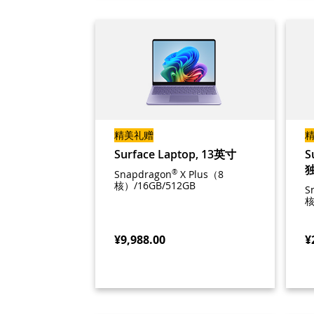
精美礼赠
Surface Laptop, 13英寸
S
Snapdragon
®
X Plus（8
核）/16GB/512GB
S
核
¥9,988.00
¥