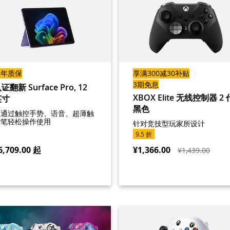
两年质保
享满300减30补贴
3期免息
证翻新 Surface Pro, 12
XBOX Elite 无线控制器 2 
英寸
黑色
可通过触控手势、语音、超薄触
控笔轻松操作使用
针对竞技型玩家所设计
9.5 折
6,709.00
起
¥1,366.00
¥1,439.00