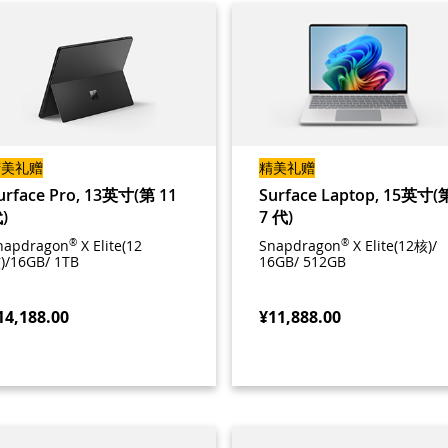
精美礼赠
精美礼赠
urface Pro, 13英寸(第 11
Surface Laptop, 15英寸(
)
7 代)
napdragon
®
X Elite(12
Snapdragon
®
X Elite(12核)/
)/16GB/ 1TB
16GB/ 512GB
14,188.00
¥11,888.00