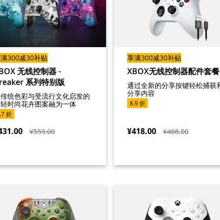
满300减30补贴
享满300减30补贴
BOX 无线控制器 -
XBOX无线控制器配件套餐
reaker 系列特别版
通过全新的分享按键轻松捕获
分享内容
将传统色彩与受流行文化启发的
年轻时尚花卉图案融为一体
8.9 折
.7 折
431.00
¥418.00
¥559.00
¥468.00