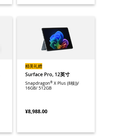
精美礼赠
Surface Pro, 12英寸
Snapdragon
®
X Plus (8核))/
16GB/ 512GB
¥8,988.00