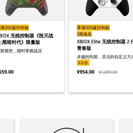
满300减30补贴
享满300减30补贴
3期免息
XBOX 无线控制器《毁灭战
XBOX Elite 无线控制器 2 
士:黑暗时代》限量版
青春版
橡胶握把，随时掌握战况
卓越的性能、灵活的自定义方
8.8 折
559.00
¥954.00
¥1,089.00